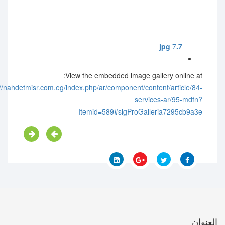
7
7.jpg
View the embedded image gallery online at:
://nahdetmisr.com.eg/index.php/ar/component/content/article/84-
services-ar/95-mdfn?
Itemid=589#sigProGalleria7295cb9a3e
العنوان